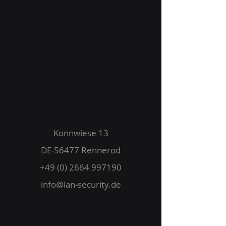
Konnwiese 13
DE-56477 Rennerod
+49 (0) 2664 997190
info@lan-security.de