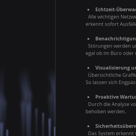
Echtzeit-Überw
  Alle wichtigen Netzwerkgeräte und Server werden rund um die Uhr überwacht. Das System 
erkennt sofort Ausfäl
Benachrichtigun
  Störungen werden unmittelbar gemeldet, sodass IT-Verantwortliche schnell reagieren können – 
egal ob im Büro oder
Visualisierung 
  Übersichtliche Grafiken zeigen den aktuellen Zustand des Netzwerks, Auslastungen und Trends. 
So lassen sich Engpäs
Proaktive Wartu
  Durch die Analyse von Daten können potenzielle Probleme vor ihrem Auftreten identifiziert und 
behoben werden.
Sicherheitsübe
  Das System erkennt verdächtige Zugriffe oder Angriffe und warnt rechtzeitig vor möglichen 