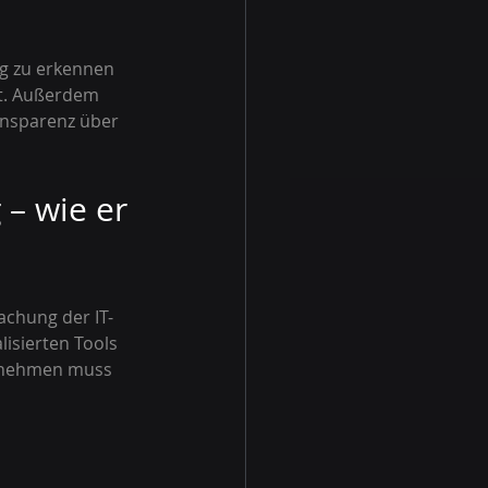
ig zu erkennen 
st. Außerdem 
ansparenz über 
– wie er 
chung der IT-
isierten Tools 
ernehmen muss 