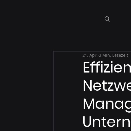
21. Apr.
3 Min. Lesezeit
Effizie
Netzw
Manage
Unter