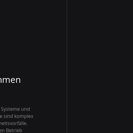
hmen 
 Systeme und 
 sind komplex 
itsvorfälle. 
n Betrieb 