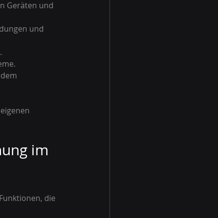
n Geräten und 
ndungen und 
.
eme.
 dem 
eigenen 
hung im 
unktionen, die 