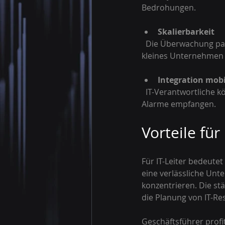
Bedrohungen.
Skalierbarkeit
  Die Überwachung passt sich flexibel an die Größe und Komplexität des Netzwerks an, egal ob 
kleines Unternehmen 
Integration mobi
  IT-Verantwortliche können jederzeit und von überall auf die Überwachungsdaten zugreifen und 
Alarme empfangen.
Vorteile für
Für IT-Leiter bedeute
eine verlässliche Unt
konzentrieren. Die st
die Planung von IT-Re
Geschäftsführer profi