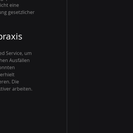
icht eine 
ng gesetzlicher 
praxis
d Service, um 
hen Ausfällen 
onnten 
rhielt 
ren. Die 
tiver arbeiten.