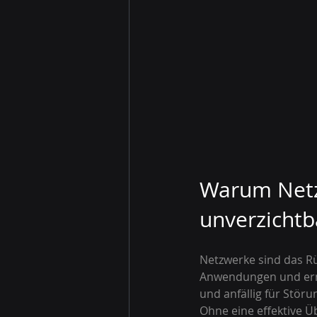
Warum Netz
unverzichtba
Netzwerke sind das R
Anwendungen und ermö
und anfällig für Stör
Ohne eine effektive 