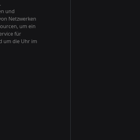
 
en und 
 von Netzwerken 
ourcen, um ein 
rvice für 
d um die Uhr im 