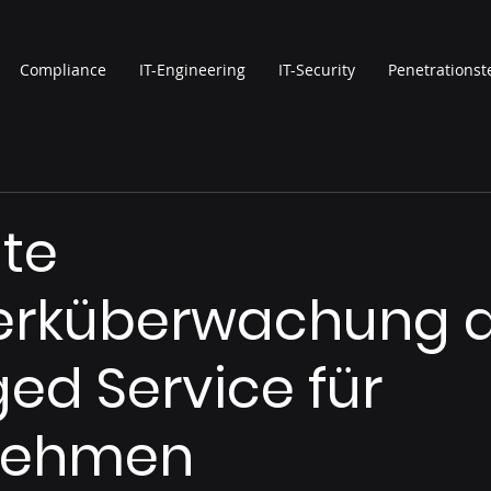
Compliance
IT-Engineering
IT-Security
Penetrationst
nte
erküberwachung a
d Service für
nehmen