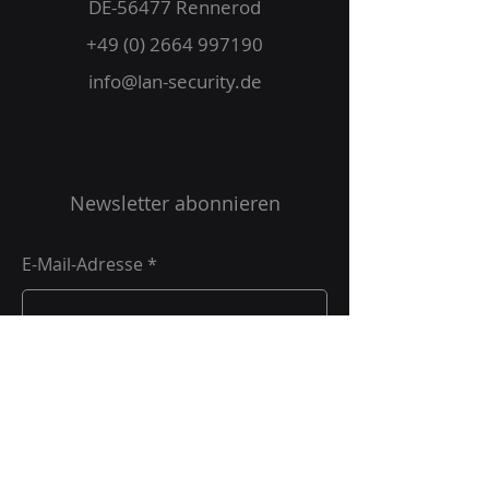
DE-56477 Rennerod
+49 (0) 2664 997190
info@lan-security.de
Newsletter abonnieren
E-Mail-Adresse
Ich akzeptiere die
Datenschutzbestimmungen.
Datenschutzbestimmungen
Absenden